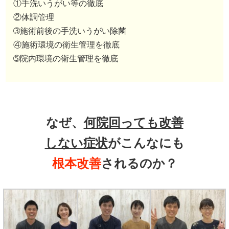
①手洗いうがい等の徹底
②体調管理
➂施術前後の手洗いうがい除菌
④施術環境の衛生管理を徹底
➄院内環境の衛生管理を徹底
なぜ、
何院回っても改善
しない症状
がこんなにも
根本改善
されるのか？