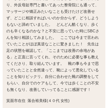
り、外反母趾専門と書いてあった整骨院にも通って、
マッサージや矯正みたいなことも受けたけど改善せ
ず、どこに相談すればいいのか分からず、どうしよう
もないと諦めていました。 どんどん酷くなり、歩く
のも辛くなるのかな？と不安に思っていた時にSBCさ
んを知り相談してみました。 ここでは今まで言われ
ていたことがほぼ真逆なことに驚きました！ 先生は
足の状態を確認して、「ここまでは改善の余地があ
る」と正直に言ってくれ、そのために必要な事も教え
てくださり、取り組んでいます。 靴の事も今まで思
っていたことと全然違って、靴によって悪化している
ことを知りビックリ。自分に合わせた靴の調整をして
もらい、自分でのケアもして、今では歩くことの不安
も無くなり、改善していってることに感謝です！
箕面市在住 落合裕美様(４０代 女性)